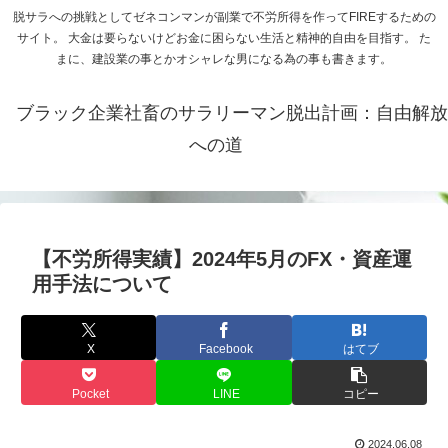
脱サラへの挑戦としてゼネコンマンが副業で不労所得を作ってFIREするための
サイト。 大金は要らないけどお金に困らない生活と精神的自由を目指す。 た
まに、建設業の事とかオシャレな男になる為の事も書きます。
ブラック企業社畜のサラリーマン脱出計画：自由解放
への道
【不労所得実績】2024年5月のFX・資産運
用手法について
X
Facebook
はてブ
Pocket
LINE
コピー
2024.06.08